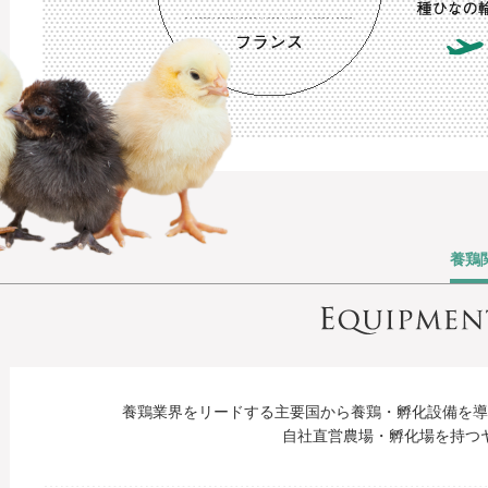
養鶏
養鶏業界をリードする主要国から養鶏・孵化設備を導
自社直営農場・孵化場を持つ