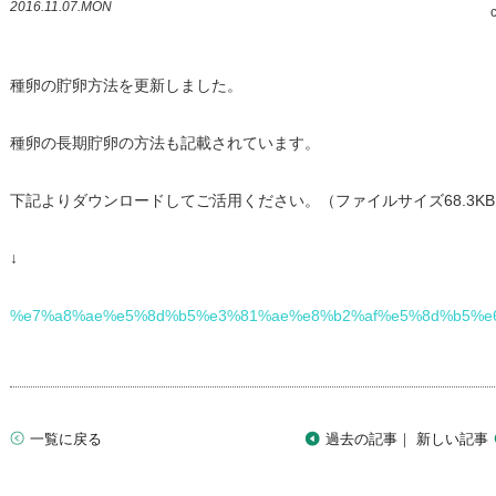
2016.11.07.MON
種卵の貯卵方法を更新しました。
種卵の長期貯卵の方法も記載されています。
下記よりダウンロードしてご活用ください。
（ファイルサイズ
68.3KB
↓
%e7%a8%ae%e5%8d%b5%e3%81%ae%e8%b2%af%e5%8d%b5%e
一覧に戻る
過去の記事
新しい記事